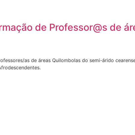
rmação de Professor@s de ár
fessores/as de áreas Quilombolas do semi-árido cearens
 Afrodescendentes.