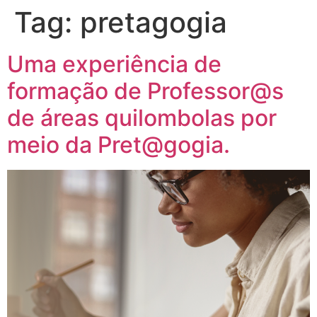
Tag:
pretagogia
Uma experiência de
formação de Professor@s
de áreas quilombolas por
meio da Pret@gogia.