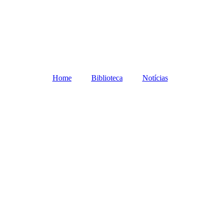
Home
Biblioteca
Notícias
asileira na lu
: volume 1