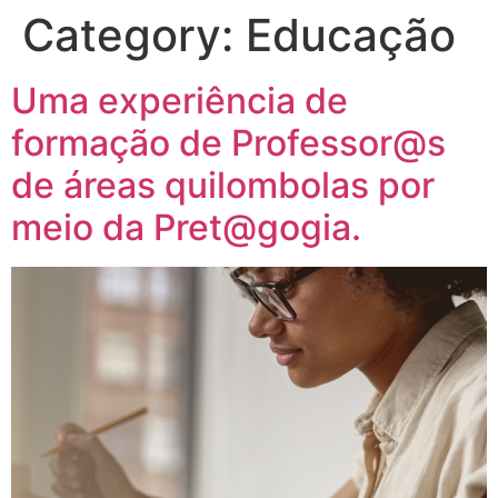
Category:
Educação
Uma experiência de
formação de Professor@s
de áreas quilombolas por
meio da Pret@gogia.